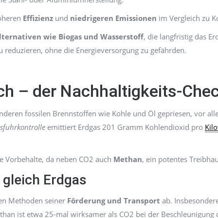
höheren
Effizienz
und
niedrigeren Emissionen
im Vergleich zu K
lternativen wie Biogas und Wasserstoff
, die langfristig das 
zu reduzieren, ohne die Energieversorgung zu gefährden.
ch – der Nachhaltigkeits-Che
 anderen fossilen Brennstoffen wie Kohle und Öl gepriesen, vor 
sfuhrkontrolle
emittiert Erdgas 201 Gramm Kohlendioxid pro
Kil
hne Vorbehalte, da neben CO2 auch
Methan
, ein potentes Treibhau
t gleich Erdgas
den Methoden seiner
Förderung und Transport
ab. Insbesondere
han ist etwa 25-mal wirksamer als CO2 bei der Beschleunigung